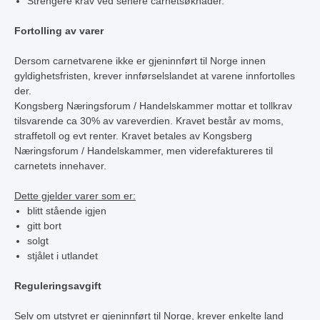
Strengere krav ved senere carnetsøknader.
Fortolling av varer
Dersom carnetvarene ikke er gjeninnført til Norge innen
gyldighetsfristen, krever innførselslandet at varene innfortolles
der.
Kongsberg Næringsforum / Handelskammer mottar et tollkrav
tilsvarende ca 30% av vareverdien. Kravet består av moms,
straffetoll og evt renter. Kravet betales av Kongsberg
Næringsforum / Handelskammer, men viderefaktureres til
carnetets innehaver.
Dette gjelder varer som er:
blitt stående igjen
gitt bort
solgt
stjålet i utlandet
Reguleringsavgift
Selv om utstyret er gjeninnført til Norge, krever enkelte land