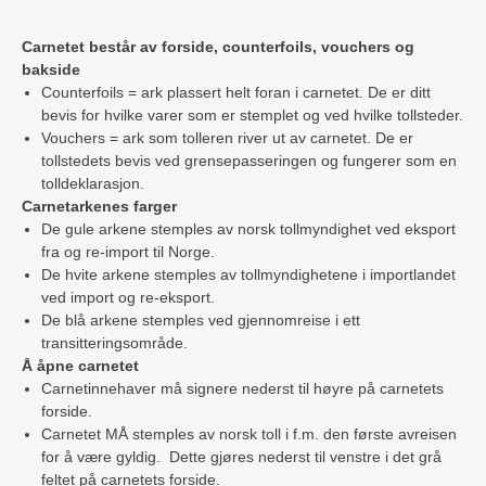
Carnetet består av forside, counterfoils, vouchers og
bakside
Counterfoils = ark plassert helt foran i carnetet. De er ditt
bevis for hvilke varer som er stemplet og ved hvilke tollsteder.
Vouchers = ark som tolleren river ut av carnetet. De er
tollstedets bevis ved grensepasseringen og fungerer som en
tolldeklarasjon.
Carnetarkenes farger
De gule arkene stemples av norsk tollmyndighet ved eksport
fra og re-import til Norge.
De hvite arkene stemples av tollmyndighetene i importlandet
ved import og re-eksport.
De blå arkene stemples ved gjennomreise i ett
transitteringsområde.
Å åpne carnetet
Carnetinnehaver må signere nederst til høyre på carnetets
forside.
Carnetet MÅ stemples av norsk toll i f.m. den første avreisen
for å være gyldig. Dette gjøres nederst til venstre i det grå
feltet på carnetets forside.