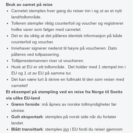
Bruk av carnet på reise
Carnetet stemples hver gang du reiser inn i og ut av et nytt
land/tollområde.
Tolleren stempler riktig counterfoil og voucher og registrerer
hvilke varer som følger med carnetet.
Det er da viktig at det påføres identisk informasjon på både
counterfoil og voucher.
Innehaver signerer nederst til høyre på voucheren. Dato
påføres ved tollpassering.
Tolltjenestemannen river ut voucheren.
Husk at EU er ett tollområde. Det holder med 1 stempel inn i
EU og 1 ut av EU på samme tur.
Det kan være lurt å skrive en fullmakt til den som reiser med
carnetet!
Et eksempel på stempling ved en reise fra Norge til Sveits
via ulike EU-land
Grønn forside
: må åpnes av norske tollmyndigheter før
utreise.
Gult eksportark
: stemples på norsk side når du forlater
landet.
Blått transittark
: stemples
inn
i EU fordi du reiser gjennom