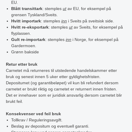
EU.
Blått transittark
: stemples
ut
av EU, for eksempel på
grensen Tyskland/Sveits.
Hvitt importark
: stemples
inn
i Sveits på sveitsisk side.
Hvitt re-eksportark
: stemples
ut
av Sveits, for eksempel på
flyplassen.
Gult re-importark
: stemples
inn
i Norge, for eksempel på
Gardermoen.
Grønn bakside
Retur etter bruk
Carnetet må returneres til utstedende handelskammer etter
bruk og senest innen 5 uker etter gyldighetsfristen.
Depositumet (og garantibeløpet) vil kun bli refundert dersom
carnetet er brukt riktig og carnetet er returnert innen fristen.
Det er innehaver som er juridisk ansvarlig dersom carnetet blir
brukt feil.
Konsekvenser ved feil bruk
Tollkrav / Reguleringsavgift.
Beslag av depositum og eventuell garanti.