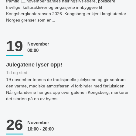
framtid 11.november samles næringslivsledere, politikere,
frivillige, kulturaktører og engasjerte innbyggere til
Kongsbergkonferansen 2026. Kongsberg er kjent langt utenfor
Norges grenser som en...
19
November
00:00
Julegatene lyser opp!
Tid og sted:
19.november tennes de tradisjonelle julelysene og gir sentrum
den varme, magiske atmosfæren vi forbinder med førjulstiden.
Når girlanderne henges opp over gatene i Kongsberg, markerer
det starten på en av byens...
26
November
16:00 - 20:00