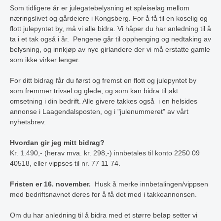
Som tidligere år er julegatebelysning et spleiselag mellom
næringslivet og gårdeiere i Kongsberg. For å få til en koselig og
flott julepyntet by, må vi alle bidra. Vi håper du har anledning til å
ta i et tak også i år. Pengene går til opphenging og nedtaking av
belysning, og innkjøp av nye girlandere der vi må erstatte gamle
som ikke virker lenger.
For ditt bidrag får du først og fremst en flott og julepyntet by
som fremmer trivsel og glede, og som kan bidra til økt
omsetning i din bedrift. Alle givere takkes også i en helsides
annonse i Laagendalsposten, og i "julenummeret" av vårt
nyhetsbrev.
Hvordan gir jeg mitt bidrag?
Kr. 1.490,- (herav mva. kr. 298,-) innbetales til konto 2250 09
40518, eller vippses til nr. 77 11 74.
Fristen er 16. november.
Husk å merke innbetalingen/vippsen
med bedriftsnavnet deres for å få det med i takkeannonsen.
Om du har anledning til å bidra med et større beløp setter vi