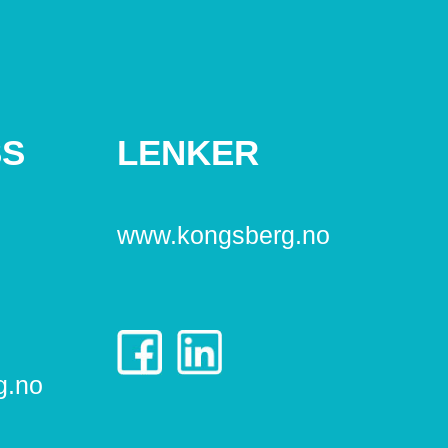
SS
LENKER
www.kongsberg.no
g.no