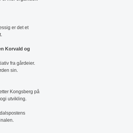
ssig er det et
.
en Korvald og
ativ fra gårdeier.
rden sin.
 Setter Kongsberg på
ogi utvikling.
ndalspostens
inalen.