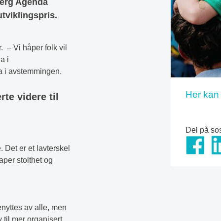
berg Agenda
viklingspris.
 – Vi håper folk vil
a i
a i avstemmingen.
Her kan 
te videre til
Del på so
e. Det er et lavterskel
per stolthet og
enyttes av alle, men
 til mer organisert