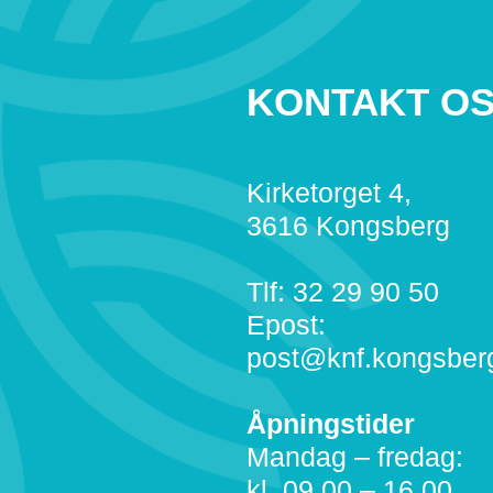
KONTAKT O
Kirketorget 4,
3616 Kongsberg
Tlf: 32 29 90 50
Epost:
post@knf.kongsber
Åpningstider
Mandag – fredag:
kl. 09.00 – 16.00