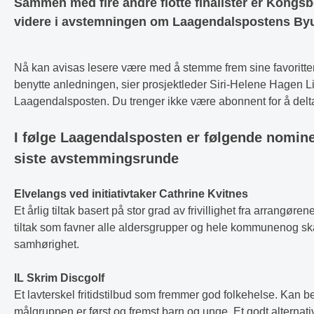
Sammen med fire andre flotte finalister er Kongs
videre i avstemningen om Laagendalspostens Byut
Nå kan avisas lesere være med å stemme frem sine favoritter.
benytte anledningen, sier prosjektleder Siri-Helene Hagen Li
Laagendalsposten. Du trenger ikke være abonnent for å delt
I følge Laagendalsposten er følgende nominer
siste avstemmingsrunde
Elvelangs ved initiativtaker Cathrine Kvitnes
Et årlig tiltak basert på stor grad av frivillighet fra arrangøren
tiltak som favner alle aldersgrupper og hele kommunenog ska
samhørighet.
IL Skrim Discgolf
Et lavterskel fritidstilbud som fremmer god folkehelse. Kan b
målgruppen er først og fremst barn og unge. Et godt alternativ