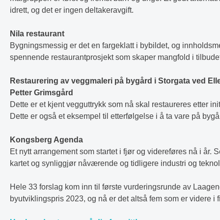
idrett, og det er ingen deltakeravgift.
Nila restaurant
Bygningsmessig er det en fargeklatt i bybildet, og innholdsme
spennende restaurantprosjekt som skaper mangfold i tilbudet
Restaurering av veggmaleri på bygård i Storgata ved Ell
Petter Grimsgård
Dette er et kjent vegguttrykk som nå skal restaureres etter initi
Dette er også et eksempel til etterfølgelse i å ta vare på bygå
Kongsberg Agenda
Et nytt arrangement som startet i fjør og videreføres nå i år.
kartet og synliggjør nåværende og tidligere industri og teknol
Hele 33 forslag kom inn til første vurderingsrunde av Laage
byutviklingspris 2023, og nå er det altså fem som er videre i f