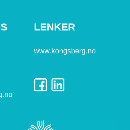
SS
LENKER
www.kongsberg.no
g.no