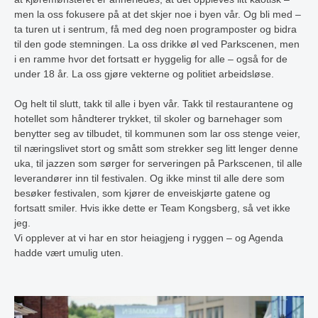
men la oss fokusere på at det skjer noe i byen vår. Og bli med –
ta turen ut i sentrum, få med deg noen programposter og bidra
til den gode stemningen. La oss drikke øl ved Parkscenen, men
i en ramme hvor det fortsatt er hyggelig for alle – også for de
under 18 år. La oss gjøre vekterne og politiet arbeidsløse.
Og helt til slutt, takk til alle i byen vår. Takk til restaurantene og
hotellet som håndterer trykket, til skoler og barnehager som
benytter seg av tilbudet, til kommunen som lar oss stenge veier,
til næringslivet stort og smått som strekker seg litt lenger denne
uka, til jazzen som sørger for serveringen på Parkscenen, til alle
leverandører inn til festivalen. Og ikke minst til alle dere som
besøker festivalen, som kjører de enveiskjørte gatene og
fortsatt smiler. Hvis ikke dette er Team Kongsberg, så vet ikke
jeg.
Vi opplever at vi har en stor heiagjeng i ryggen – og Agenda
hadde vært umulig uten.