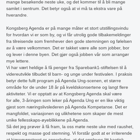
mange besøkende neste uke, og det kommer til å bli mange
samlet i sentrum. Det betyr også at vi må ta ekstra vare på
hverandre.
Kongsberg Agenda er på mange måter et stort utstillingsvindu
for hvordan vi er som by, og vi får utrolig gode tilbakemeldinger
fra tilreisende som fremhever den gode stemningen og følelsen
av å være velkommen. Det er takket være alle som jobber, bor
og lever i denne byen. Det gjør også jobben vår som arrangør
mye lettere.
Vi har vært heldige å få penger fra Sparebank1-stiftelsen til å
videreutvikle tilbudet til barn- og unge under festivalen. I praksis
betyr dette fullt program på Agenda Ung-scenen, et større
område for de under 18 år på kveldskonsertene og langt flere
aktiviteter. Vi er opptatt av at Kongsberg Agenda skal være
for alle, 3-åringen som leker på Agenda Ung er en like viktig
gjest som næringslivslederen på Agenda Kompetanse. Det er
mangfoldet, variasjonen og ulikhetene som skaper de mest
unike fellesskaps-øyeblikkene på Agenda.
Så det jeg prøver å få fram, la oss møte neste uke med raushet,
respekt og masse god stemning. Vi forstår godt at er irriterende
at kjøremønsteret er annerledes, at det oppleves litt kaotisk –