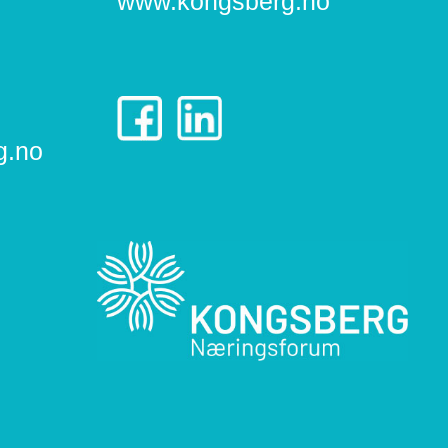
www.kongsberg.no
g.no