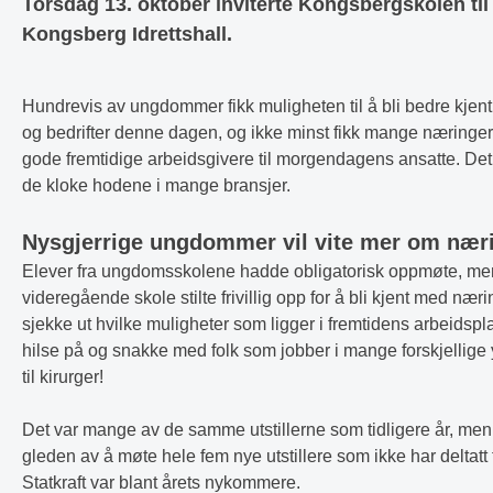
Torsdag 13. oktober inviterte Kongsbergskolen ti
Kongsberg Idrettshall.
Hundrevis av ungdommer fikk muligheten til å bli bedre kje
og bedrifter denne dagen, og ikke minst fikk mange næringer
gode fremtidige arbeidsgivere til morgendagens ansatte. Det 
de kloke hodene i mange bransjer.
Nysgjerrige ungdommer vil vite mer om næri
Elever fra ungdomsskolene hadde obligatorisk oppmøte, men
videregående skole stilte frivillig opp for å bli kjent med næri
sjekke ut hvilke muligheter som ligger i fremtidens arbeidsp
hilse på og snakke med folk som jobber i mange forskjellige y
til kirurger!
Det var mange av de samme utstillerne som tidligere år, me
gleden av å møte hele fem nye utstillere som ikke har deltatt 
Statkraft var blant årets nykommere.