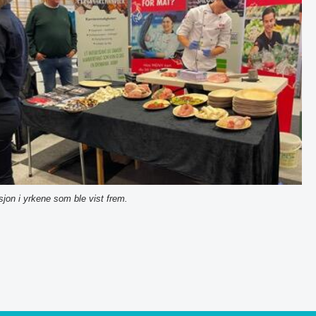
sjon i yrkene som ble vist frem.