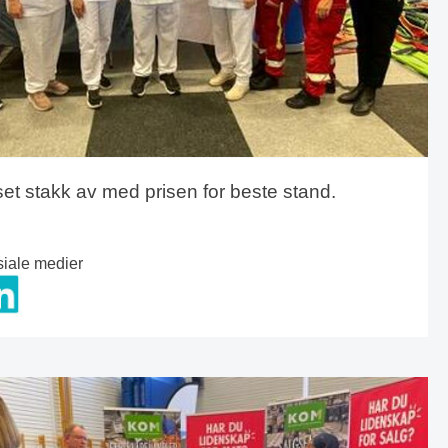
t stakk av med prisen for beste stand.
siale medier