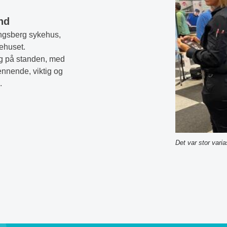
nd
Kongsberg sykehus,
ehuset.
ng på standen, med
ennende, viktig og
.
Det var stor varia