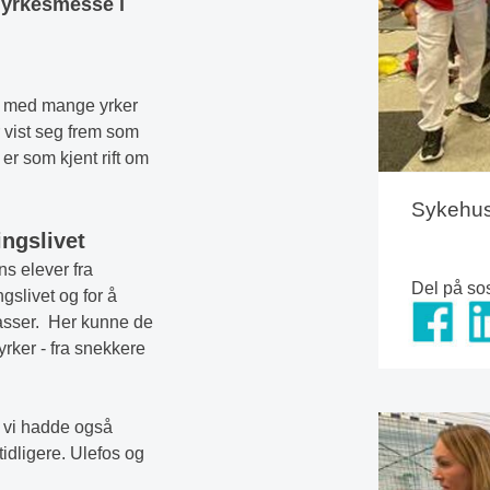
l yrkesmesse i
nt med mange yrker
 vist seg frem som
er som kjent rift om
Sykehuse
ngslivet
s elever fra
Del på so
ngslivet og for å
lasser. Her kunne de
rker - fra snekkere
n vi hadde også
tidligere. Ulefos og