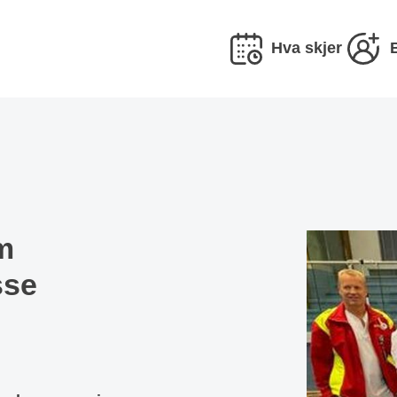
Hva skjer
m
sse