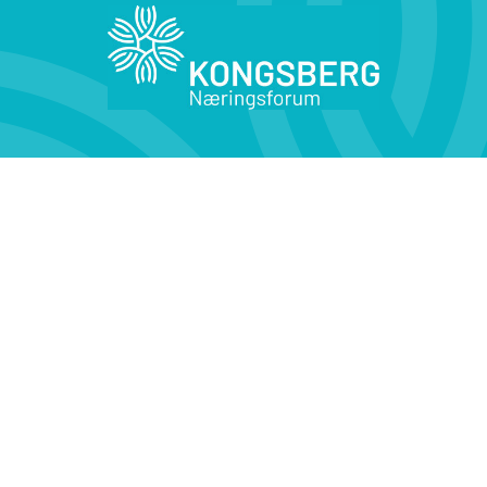
Kontakt oss
Medlemsfordeler
KONTAKT OSS
Kirketorget 4,
3616 Kongsberg
Tlf: 32 29 90 50
Epost: post@knf.kongsberg.no
Åpningstider