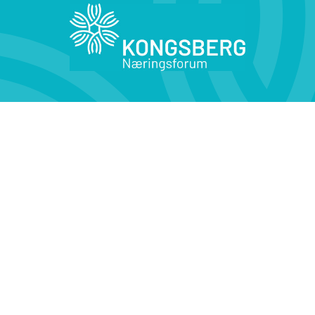
Kontakt oss
Medlemsfordeler
KONTAKT OSS
Kirketorget 4,
3616 Kongsberg
Tlf: 32 29 90 50
Epost: post@knf.kongsberg.no
Åpningstider