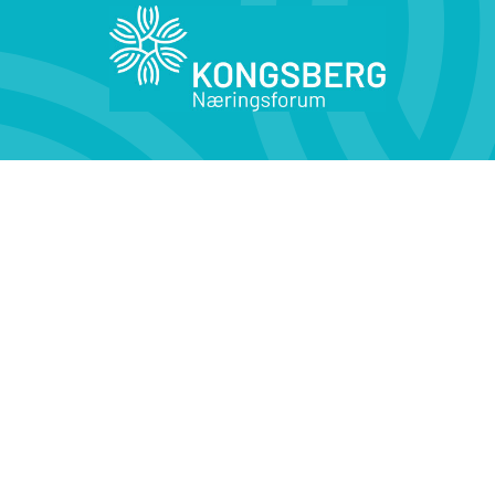
Kontakt oss
Medlemsfordeler
KONTAKT OSS
Kirketorget 4,
3616 Kongsberg
Tlf: 32 29 90 50
Epost: post@knf.kongsberg.no
Åpningstider