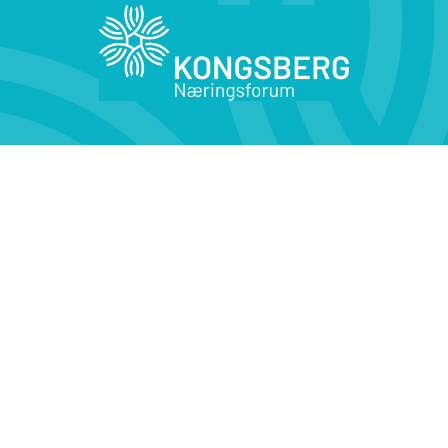
Kontakt oss
Medlemsfordeler
KONTAKT OSS
Kirketorget 4,
3616 Kongsberg
Tlf: 32 29 90 50
Epost: post@knf.kongsberg.no
Åpningstider