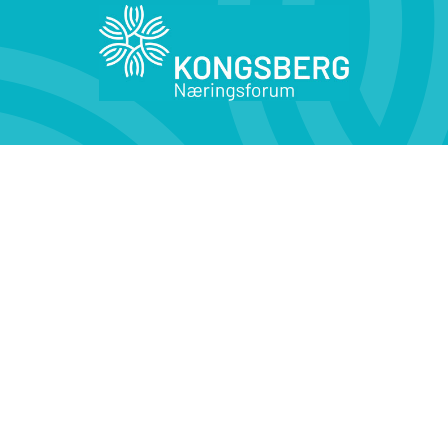
Kontakt oss
Medlemsfordeler
KONTAKT OSS
Kirketorget 4,
3616 Kongsberg
Tlf: 32 29 90 50
Epost: post@knf.kongsberg.no
Åpningstider