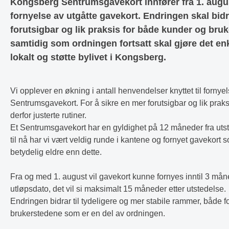
Kongsberg Sentrumsgavekort innfører fra 1. augus
fornyelse av utgåtte gavekort. Endringen skal bidr
forutsigbar og lik praksis for både kunder og bruk
samtidig som ordningen fortsatt skal gjøre det en
lokalt og støtte bylivet i Kongsberg.
Vi opplever en økning i antall henvendelser knyttet til fornyel
Sentrumsgavekort. For å sikre en mer forutsigbar og lik praksis
derfor justerte rutiner.
Et Sentrumsgavekort har en gyldighet på 12 måneder fra uts
til nå har vi vært veldig runde i kantene og fornyet gavekort 
betydelig eldre enn dette.
Fra og med 1. august vil gavekort kunne fornyes inntil 3 mån
utløpsdato, det vil si maksimalt 15 måneder etter utstedelse.
Endringen bidrar til tydeligere og mer stabile rammer, både f
brukerstedene som er en del av ordningen.