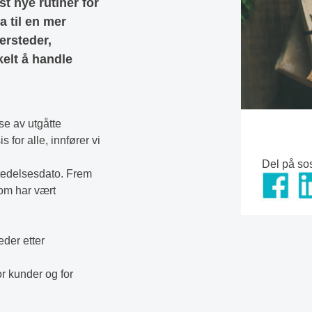
t nye rutiner for
a til en mer
ersteder,
kelt å handle
se av utgåtte
 for alle, innfører vi
Del på so
tedelsesdato. Frem
som har vært
eder etter
or kunder og for