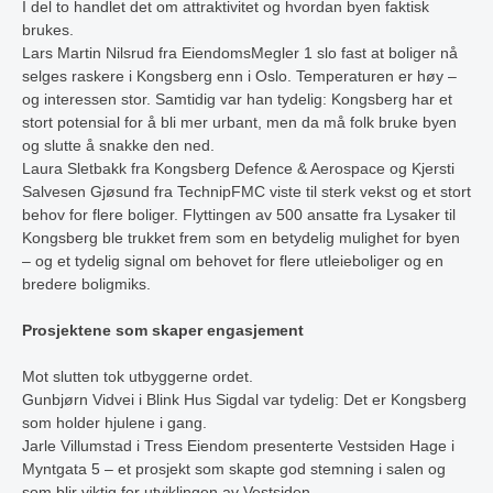
I del to handlet det om attraktivitet og hvordan byen faktisk
brukes.
Lars Martin Nilsrud fra EiendomsMegler 1 slo fast at boliger nå
selges raskere i Kongsberg enn i Oslo. Temperaturen er høy –
og interessen stor. Samtidig var han tydelig: Kongsberg har et
stort potensial for å bli mer urbant, men da må folk bruke byen
og slutte å snakke den ned.
Laura Sletbakk fra Kongsberg Defence & Aerospace og Kjersti
Salvesen Gjøsund fra TechnipFMC viste til sterk vekst og et stort
behov for flere boliger. Flyttingen av 500 ansatte fra Lysaker til
Kongsberg ble trukket frem som en betydelig mulighet for byen
– og et tydelig signal om behovet for flere utleieboliger og en
bredere boligmiks.
Prosjektene som skaper engasjement
Mot slutten tok utbyggerne ordet.
Gunbjørn Vidvei i Blink Hus Sigdal var tydelig: Det er Kongsberg
som holder hjulene i gang.
Jarle Villumstad i Tress Eiendom presenterte Vestsiden Hage i
Myntgata 5 – et prosjekt som skapte god stemning i salen og
som blir viktig for utviklingen av Vestsiden.