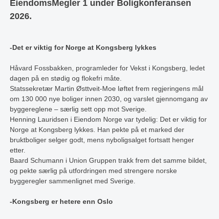
EiendomsMegler 1 under Boligkonferansen
2026.
-Det er viktig for Norge at Kongsberg lykkes
Håvard Fossbakken, programleder for Vekst i Kongsberg, ledet
dagen på en stødig og flokefri måte.
Statssekretær Martin Østtveit-Moe løftet frem regjeringens mål
om 130 000 nye boliger innen 2030, og varslet gjennomgang av
byggereglene – særlig sett opp mot Sverige.
Henning Lauridsen i Eiendom Norge var tydelig: Det er viktig for
Norge at Kongsberg lykkes. Han pekte på et marked der
bruktboliger selger godt, mens nyboligsalget fortsatt henger
etter.
Baard Schumann i Union Gruppen trakk frem det samme bildet,
og pekte særlig på utfordringen med strengere norske
byggeregler sammenlignet med Sverige.
-Kongsberg er hetere enn Oslo