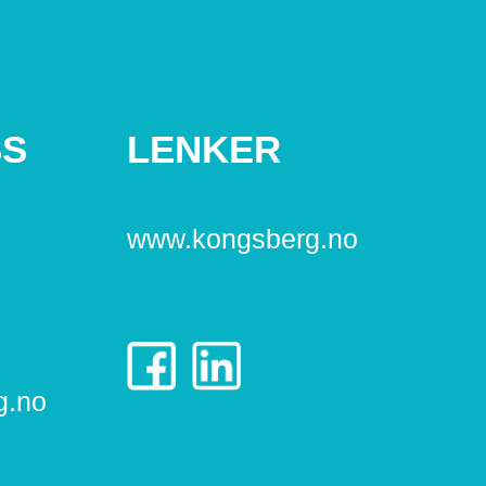
SS
LENKER
www.kongsberg.no
g.no